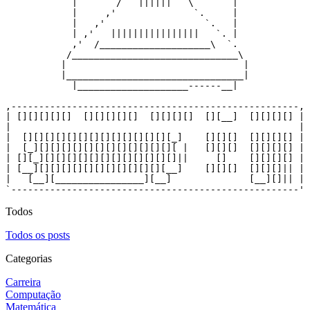
            |       /   ||||||   \       |

            |     ,'              `.     |

            |   ,'                  `.   |

            | ,'   ||||||||||||||||   `. |

            ,'  /____________________\  `.

           /______________________________\

          |                                |

          |________________________________|

            |____________________------__|

,----------------------------------------------------,

| [][][][][]  [][][][][]  [][][][]  [][__]  [][][][] |

|                                                    |

|  [][][][][][][][][][][][][][_]    [][][]  [][][][] |

|  [_][][][][][][][][][][][][][ |   [][][]  [][][][] |

| [][_][][][][][][][][][][][][]||     []    [][][][] |

| [__][][][][][][][][][][][][__]    [][][]  [][][]|| |

|   [__][________________][__]              [__][]|| |

`----------------------------------------------------'
Todos
Todos os posts
Categorias
Carreira
Computação
Matemática