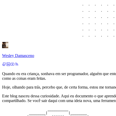
Wesley Damasceno
Quando eu era criança, sonhava em ser programador, alguém que enten
como as coisas eram feitas.
Hoje, olhando para trás, percebo que, de certa forma, estou me torna
Este blog nasceu dessa curiosidade. Aqui eu documento o que aprend
compartilhado. Se você sair daqui com uma ideia nova, uma ferramen
                      __________

             ________|          |________
