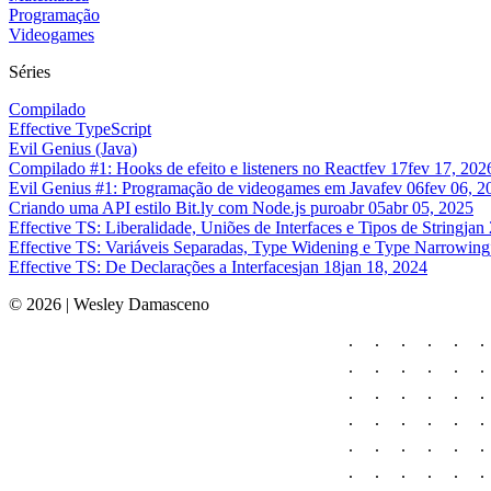
Programação
Videogames
Séries
Compilado
Effective TypeScript
Evil Genius (Java)
Compilado #1: Hooks de efeito e listeners no React
fev 17
fev 17, 202
Evil Genius #1: Programação de videogames em Java
fev 06
fev 06, 2
Criando uma API estilo Bit.ly com Node.js puro
abr 05
abr 05, 2025
Effective TS: Liberalidade, Uniões de Interfaces e Tipos de String
jan
Effective TS: Variáveis Separadas, Type Widening e Type Narrowing
Effective TS: De Declarações a Interfaces
jan 18
jan 18, 2024
©
2026
| Wesley Damasceno