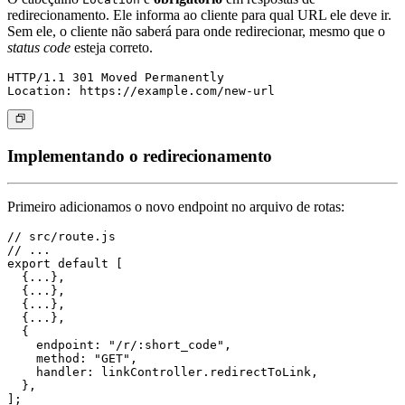
redirecionamento. Ele informa ao cliente para qual URL ele deve ir.
Sem ele, o cliente não saberá para onde redirecionar, mesmo que o
status code
esteja correto.
HTTP/1.1 301 Moved Permanently

Implementando o redirecionamento
Primeiro adicionamos o novo endpoint no arquivo de rotas:
// src/route.js

// ...

export default [

  {...},

  {...},

  {...},

  {...},

  {

    endpoint: "/r/:short_code",

    method: "GET",

    handler: linkController.redirectToLink,

  },
