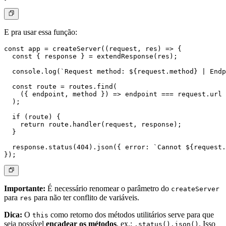
E pra usar essa função:
const app = createServer((request, res) => {

  const { response } = extendResponse(res);

  console.log(`Request method: ${request.method} | Endp
  const route = routes.find(

    ({ endpoint, method }) => endpoint === request.url 
  );

  if (route) {

    return route.handler(request, response);

  }

  response.status(404).json({ error: `Cannot ${request.
Importante:
É necessário renomear o parâmetro do
createServer
para
para não ter conflito de variáveis.
res
Dica:
O
como retorno dos métodos utilitários serve para que
this
seja possível
encadear os métodos
, ex.:
. Isso
.status().json()