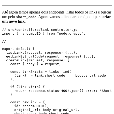
Até agora temos apenas dois endpoints: listar todos os links e buscar
um pelo
. Agora vamos adicionar o endpoint para
criar
short_code
um novo link
.
// src/controllers/link.controller.js

import { randomUUID } from "node:crypto";

// ...

export default {

  listLinks(request, response) {...},

  getLinkByShortCode(request, response) {...},

  createLink(request, response) {

    const { body } = request;

    const linkExists = links.find(

      (link) => link.short_code === body.short_code

    );

    if (linkExists) {

      return response.status(400).json({ error: "Short 
    }

    const newLink = {

      id: randomUUID(),

      original_url: body.original_url,

      short_code: body.short_code,
