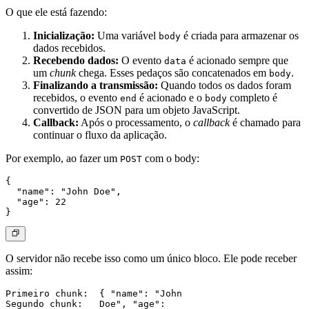
O que ele está fazendo:
Inicialização:
Uma variável
é criada para armazenar os
body
dados recebidos.
Recebendo dados:
O evento
é acionado sempre que
data
um
chunk
chega. Esses pedaços são concatenados em
.
body
Finalizando a transmissão:
Quando todos os dados foram
recebidos, o evento
é acionado e o
completo é
end
body
convertido de JSON para um objeto JavaScript.
Callback:
Após o processamento, o
callback
é chamado para
continuar o fluxo da aplicação.
Por exemplo, ao fazer um
com o body:
POST
{

  "name": "John Doe",

  "age": 22

O servidor não recebe isso como um único bloco. Ele pode receber
assim:
Primeiro chunk:  { "name": "John

Segundo chunk:   Doe", "age":
