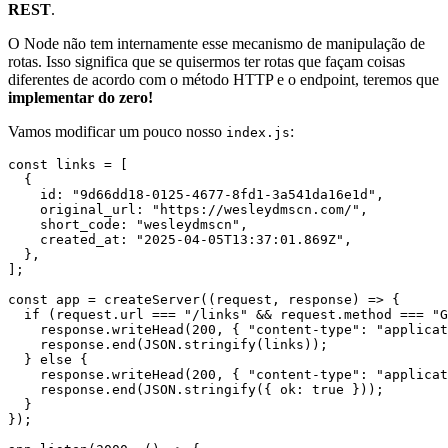
REST
.
O Node não tem internamente esse mecanismo de manipulação de
rotas. Isso significa que se quisermos ter rotas que façam coisas
diferentes de acordo com o método HTTP e o endpoint, teremos que
implementar do zero!
Vamos modificar um pouco nosso
:
index.js
const links = [

  {

    id: "9d66dd18-0125-4677-8fd1-3a541da16e1d",

    original_url: "https://wesleydmscn.com/",

    short_code: "wesleydmscn",

    created_at: "2025-04-05T13:37:01.869Z",

  },

];

const app = createServer((request, response) => {

  if (request.url === "/links" && request.method === "G
    response.writeHead(200, { "content-type": "applicat
    response.end(JSON.stringify(links));

  } else {

    response.writeHead(200, { "content-type": "applicat
    response.end(JSON.stringify({ ok: true }));

  }

});
