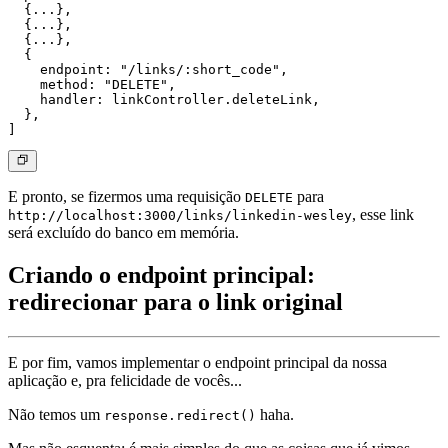
  {...},

  {...},

  {...},

  {

    endpoint: "/links/:short_code",

    method: "DELETE",

    handler: linkController.deleteLink,

  },

E pronto, se fizermos uma requisição
para
DELETE
, esse link
http://localhost:3000/links/linkedin-wesley
será excluído do banco em memória.
Criando o endpoint principal:
redirecionar para o link original
E por fim, vamos implementar o endpoint principal da nossa
aplicação e, pra felicidade de vocês...
Não temos um
haha.
response.redirect()