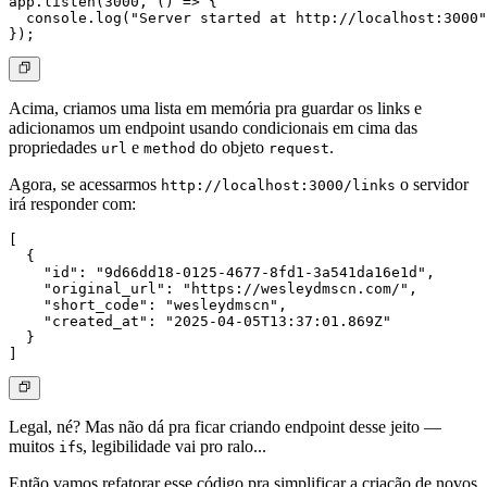
app.listen(3000, () => {

  console.log("Server started at http://localhost:3000"
Acima, criamos uma lista em memória pra guardar os links e
adicionamos um endpoint usando condicionais em cima das
propriedades
e
do objeto
.
url
method
request
Agora, se acessarmos
o servidor
http://localhost:3000/links
irá responder com:
[

  {

    "id": "9d66dd18-0125-4677-8fd1-3a541da16e1d",

    "original_url": "https://wesleydmscn.com/",

    "short_code": "wesleydmscn",

    "created_at": "2025-04-05T13:37:01.869Z"

  }

Legal, né? Mas não dá pra ficar criando endpoint desse jeito —
muitos
s, legibilidade vai pro ralo...
if
Então vamos refatorar esse código pra simplificar a criação de novos