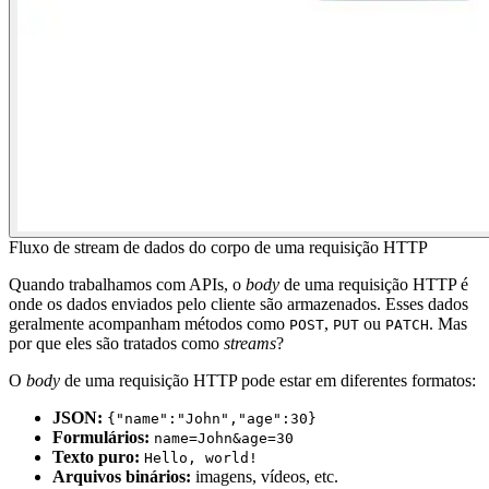
Fluxo de stream de dados do corpo de uma requisição HTTP
Quando trabalhamos com APIs, o
body
de uma requisição HTTP é
onde os dados enviados pelo cliente são armazenados. Esses dados
geralmente acompanham métodos como
,
ou
. Mas
POST
PUT
PATCH
por que eles são tratados como
streams
?
O
body
de uma requisição HTTP pode estar em diferentes formatos:
JSON:
{"name":"John","age":30}
Formulários:
name=John&age=30
Texto puro:
Hello, world!
Arquivos binários:
imagens, vídeos, etc.