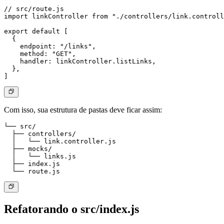
// src/route.js

import linkController from "./controllers/link.controll
export default [

  {

    endpoint: "/links",

    method: "GET",

    handler: linkController.listLinks,

  },

Com isso, sua estrutura de pastas deve ficar assim:
└── src/

  ├── controllers/

  │   └── link.controller.js

  ├── mocks/

  │   └── links.js

  ├── index.js

Refatorando o src/index.js