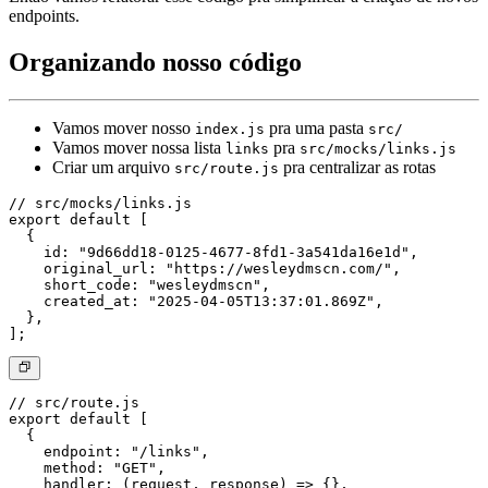
endpoints.
Organizando nosso código
Vamos mover nosso
pra uma pasta
index.js
src/
Vamos mover nossa lista
pra
links
src/mocks/links.js
Criar um arquivo
pra centralizar as rotas
src/route.js
// src/mocks/links.js

export default [

  {

    id: "9d66dd18-0125-4677-8fd1-3a541da16e1d",

    original_url: "https://wesleydmscn.com/",

    short_code: "wesleydmscn",

    created_at: "2025-04-05T13:37:01.869Z",

  },

// src/route.js

export default [

  {

    endpoint: "/links",

    method: "GET",

    handler: (request, response) => {},
