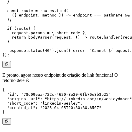
  }

  const route = routes.find(

    ({ endpoint, method }) => endpoint === pathname && 
  );

  if (route) {

    request.params = { short_code };

    return bodyParser(request, () => route.handler(requ
  }

  response.status(404).json({ error: `Cannot ${request.
E pronto, agora nosso endpoint de criação de link funciona! O
retorno dele é:
{

  "id": "78d09eaa-722c-4620-8e20-0fb76e8b3b25",

  "original_url": "https://linkedin.com/in/wesleydmscn"
  "short_code": "linkedin-wesley",

  "created_at": "2025-04-05T20:30:30.650Z"
