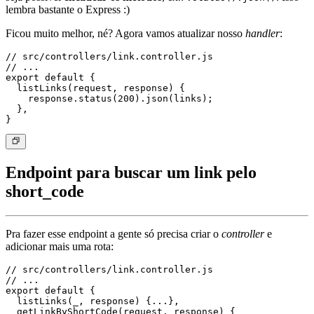
lembra bastante o Express :)
Ficou muito melhor, né? Agora vamos atualizar nosso
handler
:
// src/controllers/link.controller.js

// ...

export default {

  listLinks(request, response) {

    response.status(200).json(links);

  },

Endpoint para buscar um link pelo
short_code
Pra fazer esse endpoint a gente só precisa criar o
controller
e
adicionar mais uma rota:
// src/controllers/link.controller.js

// ...

export default {

  listLinks(_, response) {...},

  getLinkByShortCode(request, response) {
