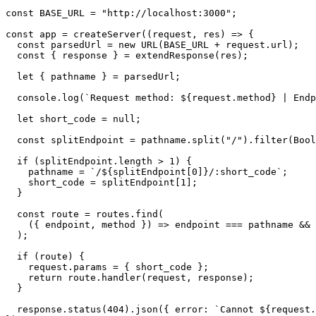
const BASE_URL = "http://localhost:3000";

const app = createServer((request, res) => {

  const parsedUrl = new URL(BASE_URL + request.url);

  const { response } = extendResponse(res);

  let { pathname } = parsedUrl;

  console.log(`Request method: ${request.method} | Endp
  let short_code = null;

  const splitEndpoint = pathname.split("/").filter(Bool
  if (splitEndpoint.length > 1) {

    pathname = `/${splitEndpoint[0]}/:short_code`;

    short_code = splitEndpoint[1];

  }

  const route = routes.find(

    ({ endpoint, method }) => endpoint === pathname && 
  );

  if (route) {

    request.params = { short_code };

    return route.handler(request, response);

  }

  response.status(404).json({ error: `Cannot ${request.