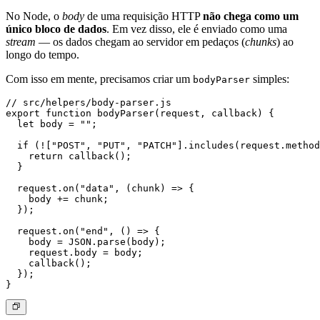
No Node, o
body
de uma requisição HTTP
não chega como um
único bloco de dados
. Em vez disso, ele é enviado como uma
stream
— os dados chegam ao servidor em pedaços (
chunks
) ao
longo do tempo.
Com isso em mente, precisamos criar um
simples:
bodyParser
// src/helpers/body-parser.js

export function bodyParser(request, callback) {

  let body = "";

  if (!["POST", "PUT", "PATCH"].includes(request.method
    return callback();

  }

  request.on("data", (chunk) => {

    body += chunk;

  });

  request.on("end", () => {

    body = JSON.parse(body);

    request.body = body;

    callback();

  });
