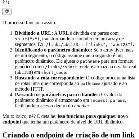
O processo funciona assim:
Dividindo a URL:
A URL é dividida em partes com
, transformando o caminho em um array de
split("/")
segmentos. Ex:
→
.
/links/abc123
["links", "abc123"]
Identificando o parâmetro dinâmico:
Se o array tiver mais
de um segmento, o código assume que o segundo é um
parâmetro dinâmico. Ele ajusta o
para um formato
pathname
genérico como
e armazena o valor real
/links/:short_code
(
) em
.
abc123
short_code
Buscando a rota correspondente:
O código procura na lista
de rotas uma que corresponda ao
ajustado e ao
pathname
método HTTP.
Passando os parâmetros para o handler:
O valor do
parâmetro dinâmico é armazenado em
,
request.params
facilitando o acesso dentro do
handler
.
Muito louco, né? E detalhe:
isso funciona para qualquer novo
endpoint
que tenha um parâmetro de nível de URL dinâmico.
Criando o endpoint de criação de um link