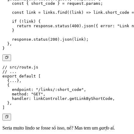
    const { short_code } = request.params;

    const link = links.find((link) => link.short_code =
    if (!link) {

      return response.status(400).json({ error: "Link n
    }

    response.status(200).json(link);

  },

// src/route.js

// ...

export default [

  {...},

  {

    endpoint: "/links/:short_code",

    method: "GET",

    handler: linkController.getLinkByShortCode,

  },

Seria muito lindo se fosse só isso, né? Mas tem um
garfo
aí.