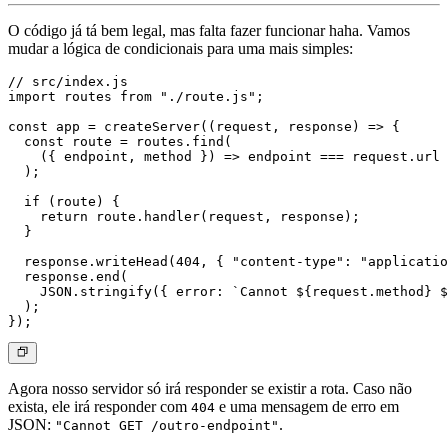
O código já tá bem legal, mas falta fazer funcionar haha. Vamos
mudar a lógica de condicionais para uma mais simples:
// src/index.js

import routes from "./route.js";

const app = createServer((request, response) => {

  const route = routes.find(

    ({ endpoint, method }) => endpoint === request.url 
  );

  if (route) {

    return route.handler(request, response);

  }

  response.writeHead(404, { "content-type": "applicatio
  response.end(

    JSON.stringify({ error: `Cannot ${request.method} $
  );

Agora nosso servidor só irá responder se existir a rota. Caso não
exista, ele irá responder com
e uma mensagem de erro em
404
JSON:
.
"Cannot GET /outro-endpoint"