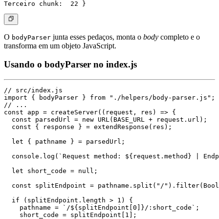
O
junta esses pedaços, monta o
body
completo e o
bodyParser
transforma em um objeto JavaScript.
Usando o bodyParser no index.js
// src/index.js

import { bodyParser } from "./helpers/body-parser.js";

// ...

const app = createServer((request, res) => {

  const parsedUrl = new URL(BASE_URL + request.url);

  const { response } = extendResponse(res);

  let { pathname } = parsedUrl;

  console.log(`Request method: ${request.method} | Endp
  let short_code = null;

  const splitEndpoint = pathname.split("/").filter(Bool
  if (splitEndpoint.length > 1) {

    pathname = `/${splitEndpoint[0]}/:short_code`;

    short_code = splitEndpoint[1];
