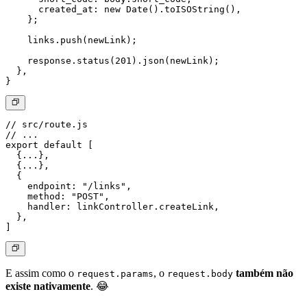
      created_at: new Date().toISOString(),

    };

    links.push(newLink);

    response.status(201).json(newLink);

  },

// src/route.js

// ...

export default [

  {...},

  {...},

  {

    endpoint: "/links",

    method: "POST",

    handler: linkController.createLink,

  },

E assim como o
, o
também não
request.params
request.body
existe nativamente
. 😂