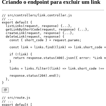
Criando o endpoint para excluir um link
// src/controllers/link.controller.js

// ...

export default {

  listLinks(request, response) {...},

  getLinkByShortCode(request, response) {...},

  createLink(request, response) {...},

  deleteLink(request, response) {

    const { short_code } = request.params;

    const link = links.find((link) => link.short_code =
    if (!link) {

      return response.status(400).json({ error: "Link n
    }

    links = links.filter((link) => link.short_code !== 
    response.status(204).end();

  },

// src/route.js

// ...

export default [
