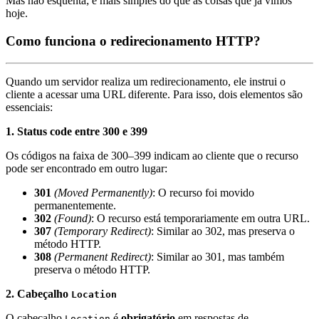
Mas não esquenta; é mais simples do que as coisas que já vimos
hoje.
Como funciona o redirecionamento HTTP?
Quando um servidor realiza um redirecionamento, ele instrui o
cliente a acessar uma URL diferente. Para isso, dois elementos são
essenciais:
1. Status code entre 300 e 399
Os códigos na faixa de 300–399 indicam ao cliente que o recurso
pode ser encontrado em outro lugar:
301
(Moved Permanently)
: O recurso foi movido
permanentemente.
302
(Found)
: O recurso está temporariamente em outra URL.
307
(Temporary Redirect)
: Similar ao 302, mas preserva o
método HTTP.
308
(Permanent Redirect)
: Similar ao 301, mas também
preserva o método HTTP.
2. Cabeçalho
Location
O cabeçalho
é
obrigatório
em respostas de
Location