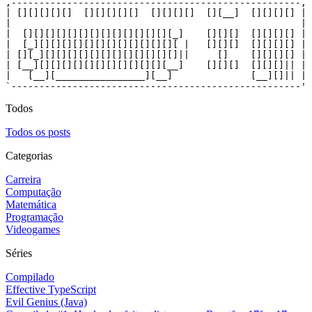
,----------------------------------------------------,

| [][][][][]  [][][][][]  [][][][]  [][__]  [][][][] |

|                                                    |

|  [][][][][][][][][][][][][][_]    [][][]  [][][][] |

|  [_][][][][][][][][][][][][][ |   [][][]  [][][][] |

| [][_][][][][][][][][][][][][]||     []    [][][][] |

| [__][][][][][][][][][][][][__]    [][][]  [][][]|| |

|   [__][________________][__]              [__][]|| |

`----------------------------------------------------'
Todos
Todos os posts
Categorias
Carreira
Computação
Matemática
Programação
Videogames
Séries
Compilado
Effective TypeScript
Evil Genius (Java)