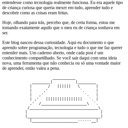
entendesse como tecnologia realmente funciona. Eu era aquele tipo
de criança curiosa que queria mexer em tudo, aprender tudo e
descobrir como as coisas eram feitas.
Hoje, olhando para trás, percebo que, de certa forma, estou me
tornando exatamente aquilo que o meu eu de criança sonhava em
ser.
Este blog nasceu dessa curiosidade. Aqui eu documento o que
aprendo sobre programação, tecnologia e tudo o que me faz querer
entender mais. Um caderno aberto, onde cada post é um
conhecimento compartilhado. Se você sair daqui com uma ideia
nova, uma ferramenta que não conhecia ou só uma vontade maior
de aprender, então valeu a pena.
                      __________

             ________|          |________

            |       /   ||||||   \       |

            |     ,'              `.     |

            |   ,'                  `.   |

            | ,'   ||||||||||||||||   `. |

            ,'  /____________________\  `.

           /______________________________\

          |                                |

          |________________________________|

            |____________________------__|
