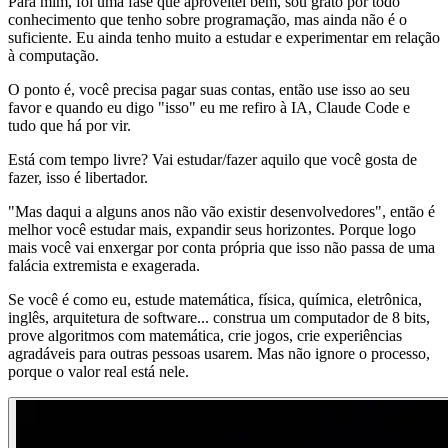
Para mim, foi uma fase que aproveitei bem, sou grato por todo
conhecimento que tenho sobre programação, mas ainda não é o
suficiente. Eu ainda tenho muito a estudar e experimentar em relação
à computação.
O ponto é, você precisa pagar suas contas, então use isso ao seu
favor e quando eu digo "isso" eu me refiro à IA, Claude Code e
tudo que há por vir.
Está com tempo livre? Vai estudar/fazer aquilo que você gosta de
fazer, isso é libertador.
"Mas daqui a alguns anos não vão existir desenvolvedores", então é
melhor você estudar mais, expandir seus horizontes. Porque logo
mais você vai enxergar por conta própria que isso não passa de uma
falácia extremista e exagerada.
Se você é como eu, estude matemática, física, química, eletrônica,
inglês, arquitetura de software... construa um computador de 8 bits,
prove algoritmos com matemática, crie jogos, crie experiências
agradáveis para outras pessoas usarem. Mas não ignore o processo,
porque o valor real está nele.