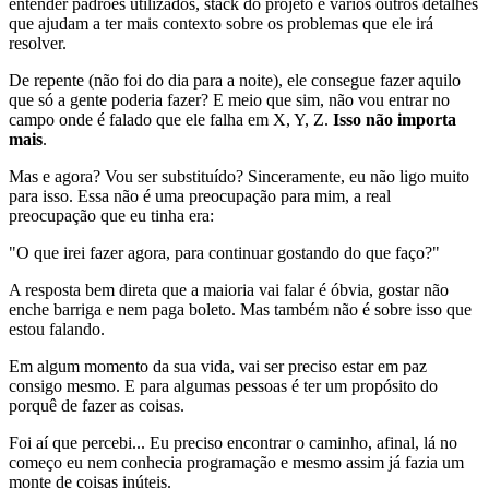
entender padrões utilizados, stack do projeto e vários outros detalhes
que ajudam a ter mais contexto sobre os problemas que ele irá
resolver.
De repente (não foi do dia para a noite), ele consegue fazer aquilo
que só a gente poderia fazer? E meio que sim, não vou entrar no
campo onde é falado que ele falha em X, Y, Z.
Isso não importa
mais
.
Mas e agora? Vou ser substituído? Sinceramente, eu não ligo muito
para isso. Essa não é uma preocupação para mim, a real
preocupação que eu tinha era:
"O que irei fazer agora, para continuar gostando do que faço?"
A resposta bem direta que a maioria vai falar é óbvia, gostar não
enche barriga e nem paga boleto. Mas também não é sobre isso que
estou falando.
Em algum momento da sua vida, vai ser preciso estar em paz
consigo mesmo. E para algumas pessoas é ter um propósito do
porquê de fazer as coisas.
Foi aí que percebi... Eu preciso encontrar o caminho, afinal, lá no
começo eu nem conhecia programação e mesmo assim já fazia um
monte de coisas inúteis.