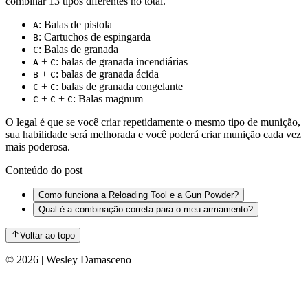
combinar 13 tipos diferentes no total.
: Balas de pistola
A
: Cartuchos de espingarda
B
: Balas de granada
C
+
: balas de granada incendiárias
A
C
+
: balas de granada ácida
B
C
+
: balas de granada congelante
C
C
+
+
: Balas magnum
C
C
C
O legal é que se você criar repetidamente o mesmo tipo de munição,
sua habilidade será melhorada e você poderá criar munição cada vez
mais poderosa.
Conteúdo do post
Como funciona a Reloading Tool e a Gun Powder?
Qual é a combinação correta para o meu armamento?
Voltar ao topo
©
2026
| Wesley Damasceno